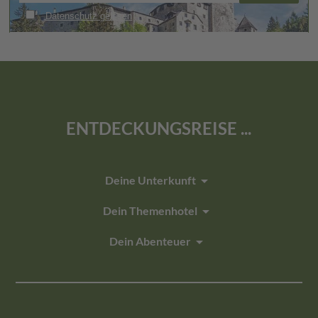
ENTDECKUNGSREISE ...
arrow_drop_down
Deine Unterkunft
arrow_drop_down
Dein Themenhotel
arrow_drop_down
Dein Abenteuer