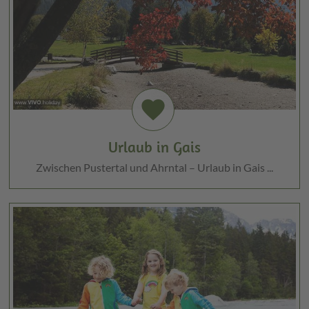
favorite
Urlaub in Gais
Zwischen Pustertal und Ahrntal – Urlaub in Gais ...