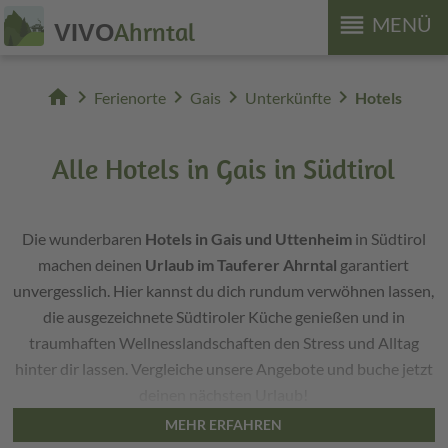
reorder
MENÜ
Ahrntal
VIVO
home
chevron_right
chevron_right
chevron_right
chevron_right
Ferienorte
Gais
Unterkünfte
Hotels
Alle Hotels in Gais in Südtirol
Die wunderbaren
Hotels in Gais und Uttenheim
in Südtirol
machen deinen
Urlaub im Tauferer Ahrntal
garantiert
unvergesslich. Hier kannst du dich rundum verwöhnen lassen,
die ausgezeichnete Südtiroler Küche genießen und in
traumhaften Wellnesslandschaften den Stress und Alltag
hinter dir lassen. Vergleiche unsere Angebote und buche jetzt
deinen nächsten Urlaub!
MEHR ERFAHREN