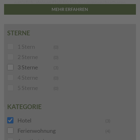
natürlich-alpinen Flair bis hin zu unverwechselbaren
MEHR ERFAHREN
Küchenglücksmomenten.
Schau einfach in unsere Angebote
und buche am besten noch heute
!
STERNE
1 Stern
(0)
2 Sterne
(0)
3 Sterne
(3)
4 Sterne
(0)
5 Sterne
(0)
KATEGORIE
Hotel
(3)
Ferienwohnung
(4)