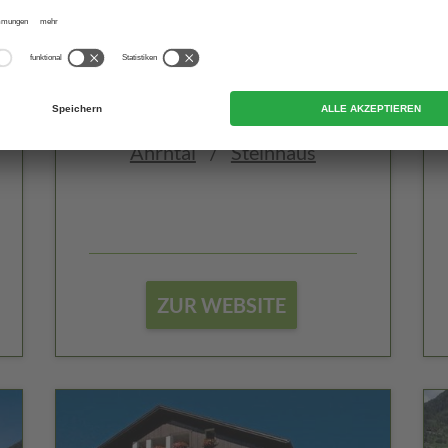
Hotel Bergland
CIN +
Ahrntal
/
Steinhaus
ZUR WEBSITE