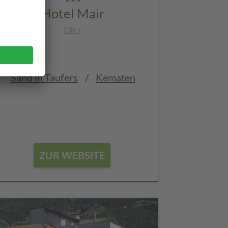
Hotel Mair
CIN +
Sand in Taufers
/
Kematen
ZUR WEBSITE