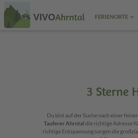
Ahrntal
VIVO
FERIENORTE
3 Sterne H
Du bist auf der Suche nach einer feine
Tauferer Ahrntal
die richtige Adresse f
richtige Entspannung sorgen die großzü