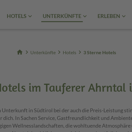
HOTELS
UNTERKÜNFTE
ERLEBEN
home
chevron_right
chevron_right
chevron_right
Unterkünfte
Hotels
3 Sterne Hotels
otels im Tauferer Ahrntal 
n Unterkunft in Südtirol bei der auch die Preis-Leistung s
ür dich. In Sachen Service, Gastfreundlichkeit und Ambiente
gigen Wellnesslandschaften, die wohltuende Atmosphäre u