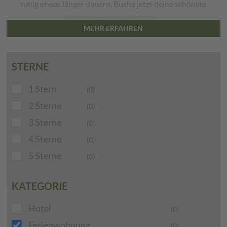
ruhig etwas länger dauern. Buche jetzt deine schönste
Ferienwohnung in Prettau!
MEHR ERFAHREN
STERNE
1 Stern
(0)
2 Sterne
(0)
3 Sterne
(0)
4 Sterne
(0)
5 Sterne
(0)
KATEGORIE
Hotel
(0)
Ferienwohnung
(0)