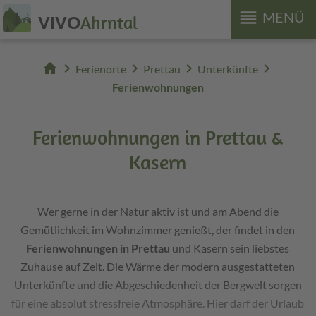
reorder
MENÜ
Ahrntal
VIVO
home
chevron_right
chevron_right
chevron_right
chevron_right
Ferienorte
Prettau
Unterkünfte
Ferienwohnungen
Ferienwohnungen in Prettau &
Kasern
Wer gerne in der Natur aktiv ist und am Abend die
Gemütlichkeit im Wohnzimmer genießt, der findet in den
Ferienwohnungen in Prettau
und Kasern sein liebstes
Zuhause auf Zeit. Die Wärme der modern ausgestatteten
Unterkünfte und die Abgeschiedenheit der Bergwelt sorgen
für eine absolut stressfreie Atmosphäre. Hier darf der Urlaub